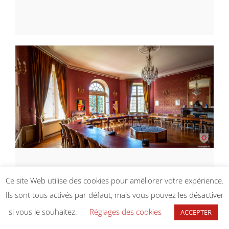
[ ]
Ce site Web utilise des cookies pour améliorer votre expérience.
Conseil municipal du 27 mars
Ils sont tous activés par défaut, mais vous pouvez les désactiver
2025
si vous le souhaitez.
Réglages des cookies
ACCEPTER