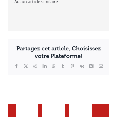
Aucun article similaire
Partagez cet article, Choisissez
votre Plateforme!
Facebook
X
Reddit
LinkedIn
WhatsApp
Tumblr
Pinterest
Vk
Xing
Email