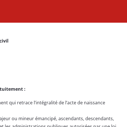
civil
atuitement :
ent qui retrace l’intégralité de l’acte de naissance
 majeur ou mineur émancipé, ascendants, descendants,
 et les administrations publiques autorisées par une loi.