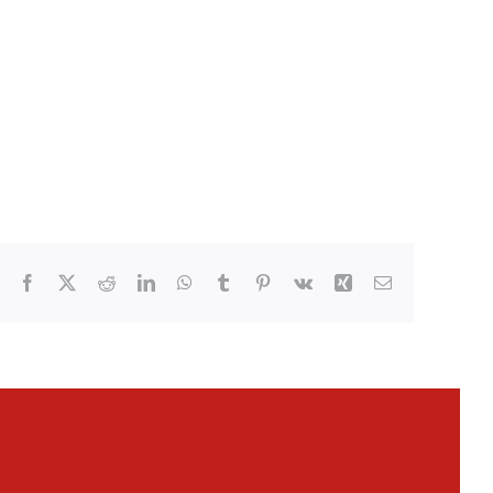
Facebook
X
Reddit
LinkedIn
WhatsApp
Tumblr
Pinterest
Vk
Xing
Email