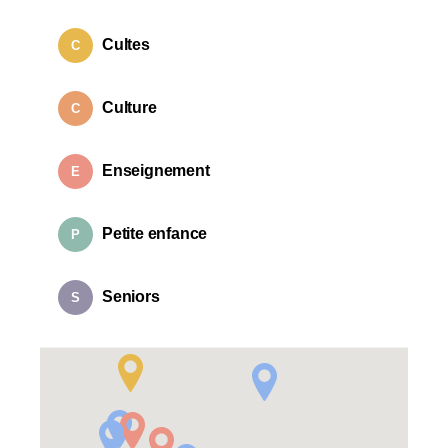
Cultes
C
Culture
C
Enseignement
E
Petite enfance
P
Seniors
S
Sport
S