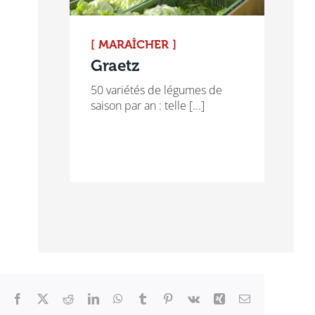
[ MARAÎCHER ]
Graetz
50 variétés de légumes de
saison par an : telle [...]
Facebook
X
Reddit
LinkedIn
WhatsApp
Tumblr
Pinterest
Vk
Xing
Email