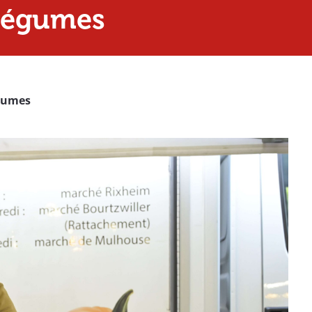
 légumes
égumes