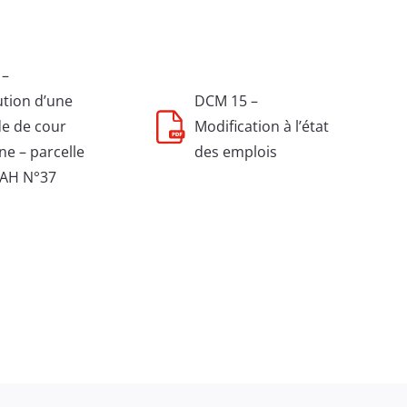
 –
ution d’une
DCM 15 –
de de cour
Modification à l’état
 – parcelle
des emplois
 AH N°37