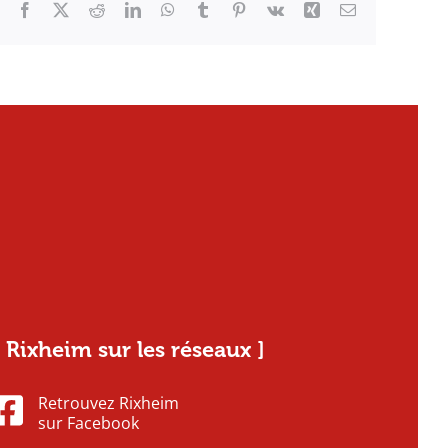
Facebook
X
Reddit
LinkedIn
WhatsApp
Tumblr
Pinterest
Vk
Xing
Email
[ Rixheim sur les réseaux ]
Retrouvez Rixheim
sur Facebook