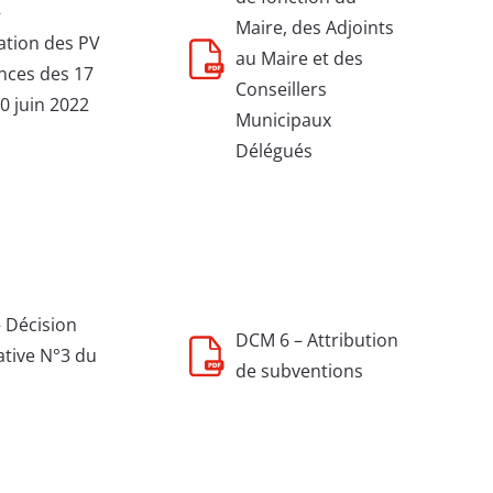
–
Maire, des Adjoints
tion des PV
au Maire et des
nces des 17
Conseillers
0 juin 2022
Municipaux
Délégués
 Décision
DCM 6 – Attribution
ative N°3 du
de subventions