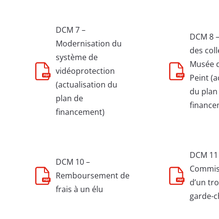
DCM 7 –
DCM 8 –
Modernisation du
des col
système de
Musée d
vidéoprotection
Peint (a
(actualisation du
du plan
plan de
finance
financement)
DCM 11
DCM 10 –
Commis
Remboursement de
d’un tr
frais à un élu
garde-c