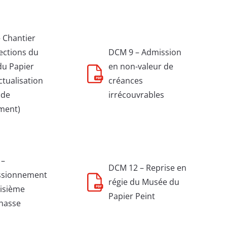
 Chantier
lections du
DCM 9 – Admission
u Papier
en non-valeur de
ctualisation
créances
 de
irrécouvrables
ment)
 –
DCM 12 – Reprise en
sionnement
régie du Musée du
oisième
Papier Peint
hasse