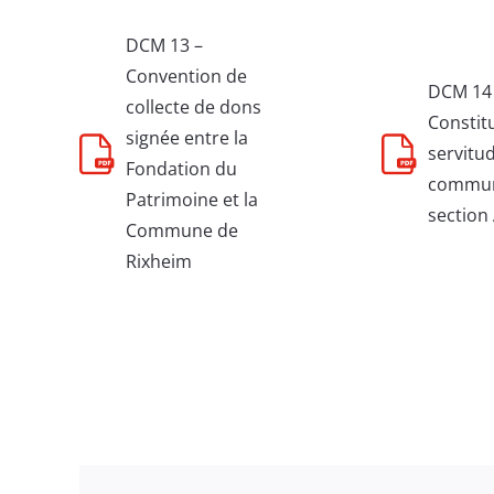
DCM 13 –
Convention de
DCM 14
collecte de dons
Constit
signée entre la
servitu
Fondation du
commune
Patrimoine et la
section
Commune de
Rixheim