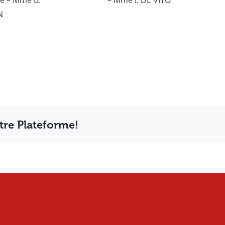
e – Mme B.
– Mme I. DE VITO
N
otre Plateforme!