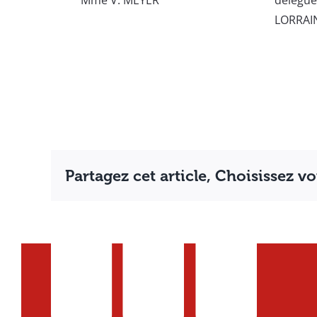
Mme V. MEYER
délégué
LORRAI
Partagez cet article, Choisissez v