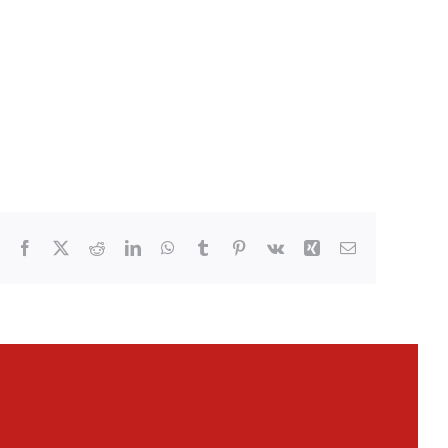
Facebook
X
Reddit
LinkedIn
WhatsApp
Tumblr
Pinterest
Vk
Xing
Email