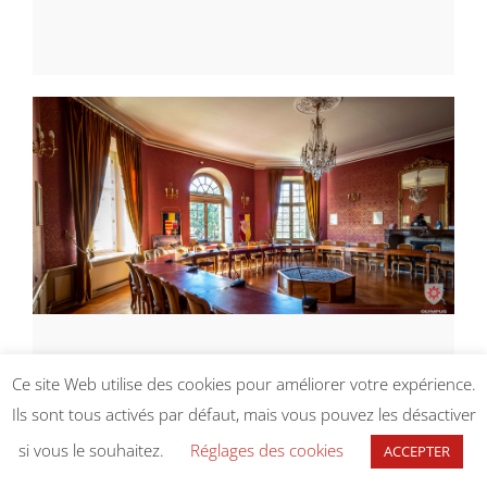
[ ]
Ce site Web utilise des cookies pour améliorer votre expérience.
Conseil municipal du 27 mars
Ils sont tous activés par défaut, mais vous pouvez les désactiver
2025
si vous le souhaitez.
Réglages des cookies
ACCEPTER