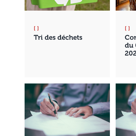
[ ]
[ ]
Tri des déchets
Con
du
20