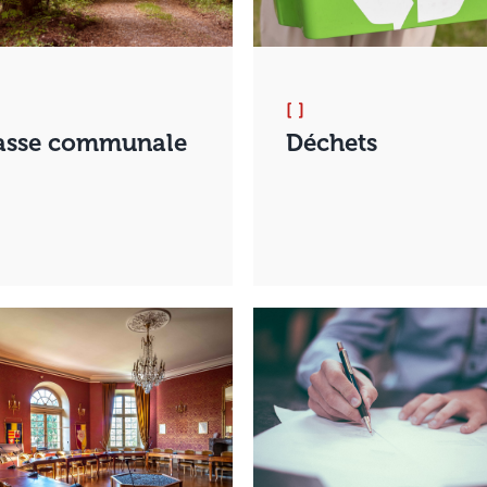
[ ]
asse communale
Déchets