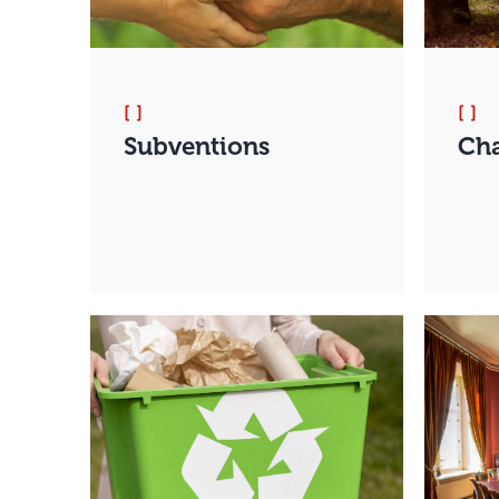
[ ]
[ ]
Subventions
Ch