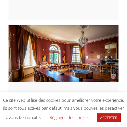
[ ]
Ce site Web utilise des cookies pour améliorer votre expérience.
Conseil municipal du 27 mars
Ils sont tous activés par défaut, mais vous pouvez les désactiver
2025
si vous le souhaitez.
Réglages des cookies
ACCEPTER