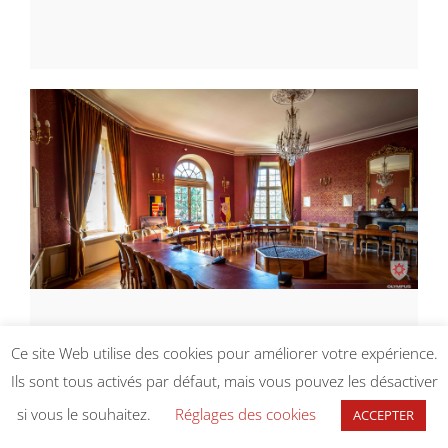
[ ]
Ce site Web utilise des cookies pour améliorer votre expérience.
Conseil municipal du 27 mars
Ils sont tous activés par défaut, mais vous pouvez les désactiver
2025
si vous le souhaitez.
Réglages des cookies
ACCEPTER