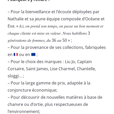
– Pour la bienveillance et l’écoute déployées par
Nathalie et sa jeune équipe composée d’Océane et
Eva. « 𝐼𝑐𝑖, 𝑜𝑛 𝑝𝑟𝑒𝑛𝑑 𝑠𝑜𝑛 𝑡𝑒𝑚𝑝𝑠, 𝑜𝑛 𝑝𝑎𝑠𝑠𝑒 𝑢𝑛 𝑏𝑜𝑛 𝑚𝑜𝑚𝑒𝑛𝑡 𝑒𝑡
𝑐ℎ𝑎𝑞𝑢𝑒 𝑐𝑙𝑖𝑒𝑛𝑡𝑒 𝑒𝑠𝑡 𝑚𝑖𝑠𝑒 𝑒𝑛 𝑣𝑎𝑙𝑒𝑢𝑟. 𝑁𝑜𝑢𝑠 ℎ𝑎𝑏𝑖𝑙𝑙𝑜𝑛𝑠 3
𝑔𝑒́𝑛𝑒́𝑟𝑎𝑡𝑖𝑜𝑛𝑠 𝑑𝑒 𝑓𝑒𝑚𝑚𝑒𝑠, 𝑑𝑢 36 𝑎𝑢 50 » ;
– Pour la provenance de ses collections, fabriquées
en
ou en
;
– Pour le choix des marques : Liu Jo, Captain
Corsaire, Saint James, Lise Charmel, Chantelle,
sloggi… ;
– Pour la large gamme de prix, adaptée à la
conjoncture économique;
– Pour découvrir de nouvelles matières à base de
chanvre ou d’ortie, plus respectueuses de
l’environnement;