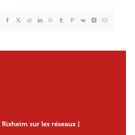
Facebook
X
Reddit
LinkedIn
WhatsApp
Tumblr
Pinterest
Vk
Xing
Email
[ Rixheim sur les réseaux ]