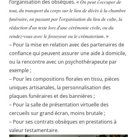
l’organisation des obsèques. « 𝑂𝑛 𝑝𝑒𝑢𝑡 𝑠’𝑜𝑐𝑐𝑢𝑝𝑒𝑟 𝑑𝑒
𝑡𝑜𝑢𝑡, 𝑑𝑢 𝑡𝑟𝑎𝑛𝑠𝑝𝑜𝑟𝑡 𝑑𝑢 𝑐𝑜𝑟𝑝𝑠 𝑠𝑢𝑟 𝑙𝑒 𝑙𝑖𝑒𝑢 𝑑𝑒 𝑑𝑒́𝑐𝑒̀𝑠 𝑎̀ 𝑙𝑎 𝑐ℎ𝑎𝑚𝑏𝑟𝑒
𝑓𝑢𝑛𝑒́𝑟𝑎𝑖𝑟𝑒, 𝑒𝑛 𝑝𝑎𝑠𝑠𝑎𝑛𝑡 𝑝𝑎𝑟 𝑙’𝑜𝑟𝑔𝑎𝑛𝑖𝑠𝑎𝑡𝑖𝑜𝑛 𝑑𝑢 𝑙𝑖𝑒𝑢 𝑑𝑒 𝑐𝑢𝑙𝑡𝑒, 𝑙𝑎
𝑟𝑒́𝑑𝑎𝑐𝑡𝑖𝑜𝑛 𝑑’𝑢𝑛 𝑡𝑒𝑥𝑡𝑒 𝑙𝑜𝑟𝑠 𝑑’𝑢𝑛𝑒 𝑐𝑒́𝑟𝑒́𝑚𝑜𝑛𝑖𝑒 𝑐𝑖𝑣𝑖𝑙𝑒, 𝑜𝑢 𝑑𝑢
𝑟𝑒𝑛𝑑𝑒𝑧-𝑣𝑜𝑢𝑠 𝑎𝑣𝑒𝑐 𝑙𝑒 𝑓𝑜𝑠𝑠𝑜𝑦𝑒𝑢𝑟 𝑜𝑢 𝑙𝑒 𝑐𝑟𝑒́𝑚𝑎𝑡𝑜𝑟𝑖𝑢𝑚. »
–
Pour la mise en relation avec des partenaires de
confiance qui peuvent assurer une aide à domicile,
ou la rencontre avec un psychothérapeute par
exemple ;
–
Pour les compositions florales en tissu, pièces
uniques artisanales, la personnalisation des
plaques funéraires et des bannières ;
–
Pour la salle de présentation virtuelle des
cercueils sur grand écran, moins brutale ;
–
Pour ses contrats obsèques en prestations à
valeur testamentaire.