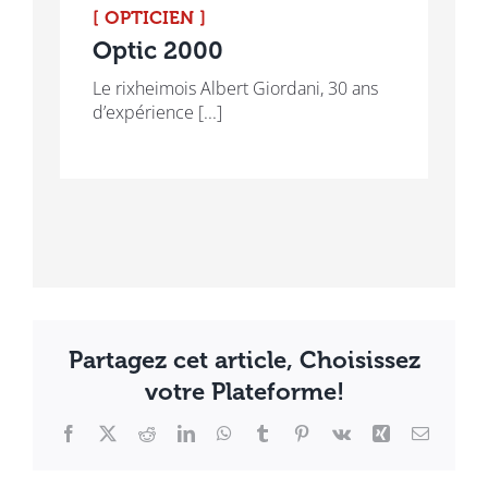
[ OPTICIEN ]
Optic 2000
Le rixheimois Albert Giordani, 30 ans
d’expérience [...]
Partagez cet article, Choisissez
votre Plateforme!
Facebook
X
Reddit
LinkedIn
WhatsApp
Tumblr
Pinterest
Vk
Xing
Email