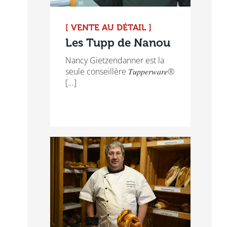
[ VENTE AU DÉTAIL ]
Les Tupp de Nanou
Nancy Gietzendanner est la
seule conseillère 𝑇𝑢𝑝𝑝𝑒𝑟𝑤𝑎𝑟𝑒®
[...]