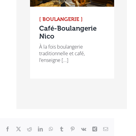
[ BOULANGERIE ]
Café-Boulangerie
Nico
À la fois boulangerie
traditionnelle et café,
l’enseigne [...]
Facebook
X
Reddit
LinkedIn
WhatsApp
Tumblr
Pinterest
Vk
Xing
Email