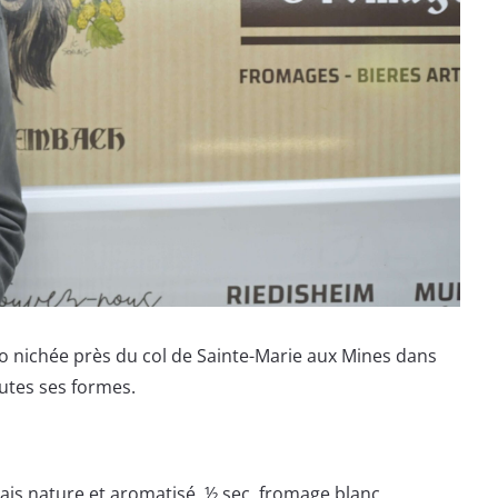
io nichée près du col de Sainte-Marie aux Mines dans
outes ses formes.
rais nature et aromatisé, ½ sec, fromage blanc,