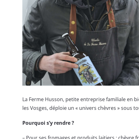
La Ferme Husson, petite entreprise familiale en b
les Vosges, déploie un « univers chèvres » sous t
Pourquoi s’y rendre ?
– Pour ses fromages et produits laitiers : chèvre f