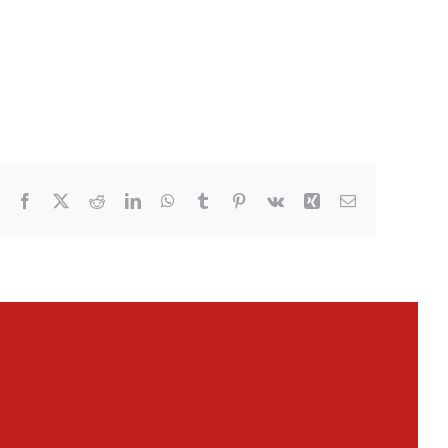
Facebook
X
Reddit
LinkedIn
WhatsApp
Tumblr
Pinterest
Vk
Xing
Email