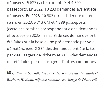
déposées : 5 627 cartes d’identité et 4 590
passeports. En 2022, 10 233 demandes avaient été
déposées. En 2023, 10 302 titres d’identité ont été
remis en 2023: 5 713 CNI et 4 589 passeports
(certaines remises correspondent à des demandes
effectuées en 2022). 75,23 % de ces demandes ont
été faites sur la base d’une pré-demande par voie
dématérialisée. 2 384 des demandes ont été faites
par des usagers de Rixheim et 7 833 des demandes
ont été faites par des usagers d’autres communes.
𝐶𝑎𝑡ℎ𝑒𝑟𝑖𝑛𝑒 𝑆𝑐ℎ𝑚𝑖𝑡𝑡, 𝑑𝑖𝑟𝑒𝑐𝑡𝑟𝑖𝑐𝑒 𝑑𝑒𝑠 𝑠𝑒𝑟𝑣𝑖𝑐𝑒𝑠 𝑎𝑢𝑥 ℎ𝑎𝑏𝑖𝑡𝑎𝑛𝑡𝑠 𝑒𝑡
𝐵𝑎𝑟𝑏𝑎𝑟𝑎 𝐻𝑒𝑟𝑏𝑎𝑢𝑡, 𝑎𝑑𝑗𝑜𝑖𝑛𝑡𝑒 𝑎𝑢 𝑚𝑎𝑖𝑟𝑒 𝑒𝑛 𝑐ℎ𝑎𝑟𝑔𝑒 𝑑𝑒 𝑙’𝑒́𝑡𝑎𝑡-𝑐𝑖𝑣𝑖𝑙