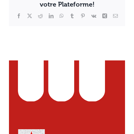
votre Plateforme!
Facebook
X
Reddit
LinkedIn
WhatsApp
Tumblr
Pinterest
Vk
Xing
Email